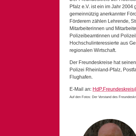
Pfalz e.V. ist ein im Jahr 2004
gemeinnützig anerkannter För
Förderern zählen Lehrende, St
Mitarbeiterinnen und Mitarbeit
Polizeibeamtinnen und Polize
Hochschulinteressierte aus Gese
regionalen Wirtschaft.
Der Freundeskreise hat seinen
Polizei Rheinland-Pfalz, Post
Flughafen.
E-Mail an:
HdP.Freundeskreis@
Auf den Fotos: Der Vorstand des Freundeskr